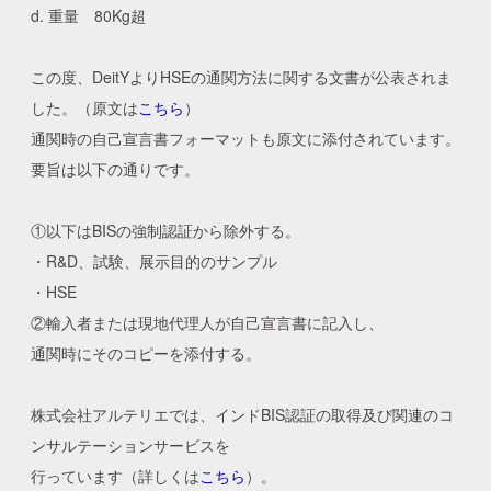
d. 重量 80Kg超
この度、DeitYよりHSEの通関方法に関する文書が公表されま
した。（原文は
こちら
）
通関時の自己宣言書フォーマットも原文に添付されています。
要旨は以下の通りです。
①以下はBISの強制認証から除外する。
・R&D、試験、展示目的のサンプル
・HSE
②輸入者または現地代理人が自己宣言書に記入し、
通関時にそのコピーを添付する。
株式会社アルテリエでは、インドBIS認証の取得及び関連のコ
ンサルテーションサービスを
行っています（詳しくは
こちら
）。