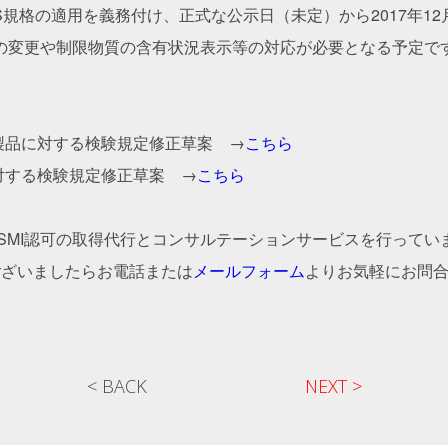
oHS規格の適用を義務付け、正式な公示日（未定）から2017年1
クの変更や制限物質の含有状況表示等の対応が必要となる予定で
の製品に対する検験規定修正草案 →
こちら
に対する検験規定修正草案 →
こちら
SMI認可の取得代行とコンサルテーションサービスを行ってい
ございましたらお電話または
メールフォーム
よりお気軽にお問
< BACK
NEXT >