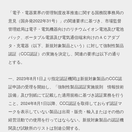
「電子・電器業界の管理制度改革推進に関する国務院事務局の
意見（国弁発2022年31号）」の関連要求に基づき、市場監督
管理総局は電子・電気機器向けのリチウムイオン電池及び電池
パック、ポータブル電源及び電気通信端末向けのＡＣアダプ
タ・充電器（以下、新規対象製品という）に対して強制性製品
認証（CCC認証）の実施を決定し、関連の要求は以下の通り
とする。
一、2023年8月1日より指定認証機関は新規対象製品のCCC認
証申請の受理を開始し、「強制性製品認証実施規則 情報技術
設備」及び別紙にて記載した適用規格に基づき認証業務を行う
こと。2024年8月1日以降、CCC認証を取得しておらず認証マ
ークを表示していない製品は出荷・販売・輸入またはその他の
経営活動での使用を行ってはならない。新規対象製品の認証機
関及び試験所のリストは別途公開する。